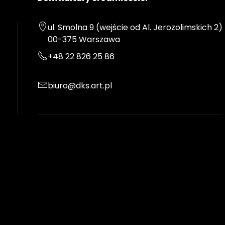
ul. Smolna 9 (wejście od Al. Jerozolimskich 2)
00-375 Warszawa
+48 22 826 25 86
biuro@dks.art.pl