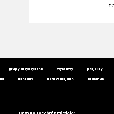
DO
grupy artystyczne
wystawy
projekty
nas
kontakt
dom w alejach
erasmus+
Dom Kultury Śródmieście: